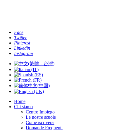
Telefono: [+44 -0- 208 087 2501] - Email:
info@chefacademyoflondon.com
Face
Twitter
Pinterest
Linkedin
Instagram
Home
Chi siamo
Centro Impiego
Le nostre scuole
Come iscriversi
Domande Frequenti