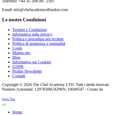
Telefono: +44 -0- 208 087 2501
Email: info@chefacademyoflondon.com
Le nostre Condizioni
Termini e Condizioni
informativa sulla privacy
Politica e procedura per reclami
Politica di assistenza e puntualità
Login
Mappa sito
Blog
Informativa sui Cookies
GDPR
Profilo Newsletter
Contatti
Copyright © 2026 The Chef Academy LTD. Tutti i diritti riservati.
Numero Aziendale: 12978300
UKPRN: 10049547 - Creato da
Rabon Web Ltd
Joomla! 3 Templates
Goto Top
Home