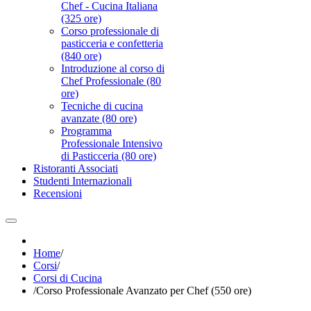
Chef - Cucina Italiana
(325 ore)
Corso professionale di
pasticceria e confetteria
(840 ore)
Introduzione al corso di
Chef Professionale (80
ore)
Tecniche di cucina
avanzate (80 ore)
Programma
Professionale Intensivo
di Pasticceria (80 ore)
Ristoranti Associati
Studenti Internazionali
Recensioni
Home
/
Corsi
/
Corsi di Cucina
/
Corso Professionale Avanzato per Chef (550 ore)