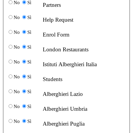
No
Sì
Partners
No
Sì
Help Request
No
Sì
Enrol Form
No
Sì
London Restaurants
No
Sì
Istituti Alberghieri Italia
No
Sì
Students
No
Sì
Alberghieri Lazio
No
Sì
Alberghieri Umbria
No
Sì
Alberghieri Puglia