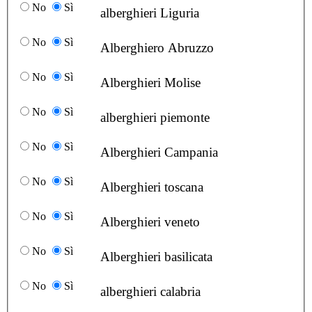
No
Sì
alberghieri Liguria
No
Sì
Alberghiero Abruzzo
No
Sì
Alberghieri Molise
No
Sì
alberghieri piemonte
No
Sì
Alberghieri Campania
No
Sì
Alberghieri toscana
No
Sì
Alberghieri veneto
No
Sì
Alberghieri basilicata
No
Sì
alberghieri calabria