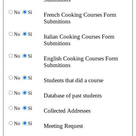
No
Sì
French Cooking Courses Form
Submitions
No
Sì
Italian Cooking Courses Form
Submitions
No
Sì
English Cooking Courses Form
Submitions
No
Sì
Students that did a course
No
Sì
Database of past students
No
Sì
Collected Addresses
No
Sì
Meeting Request