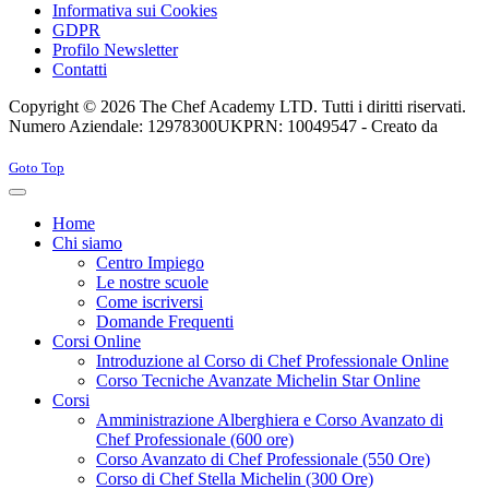
Informativa sui Cookies
GDPR
Profilo Newsletter
Contatti
Copyright © 2026 The Chef Academy LTD. Tutti i diritti riservati.
Numero Aziendale: 12978300
UKPRN: 10049547 - Creato da
Rabon Web Ltd
Joomla! 3 Templates
Goto Top
Home
Chi siamo
Centro Impiego
Le nostre scuole
Come iscriversi
Domande Frequenti
Corsi Online
Introduzione al Corso di Chef Professionale Online
Corso Tecniche Avanzate Michelin Star Online
Corsi
Amministrazione Alberghiera e Corso Avanzato di
Chef Professionale (600 ore)
Corso Avanzato di Chef Professionale (550 Ore)
Corso di Chef Stella Michelin (300 Ore)