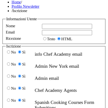
Home
/
Profilo Newsletter
/
Iscrizione
Informazioni Utente
Nome
Email
Ricezione
Testo
HTML
Iscrizione
No
Sì
info Chef Academy email
No
Sì
Admin New York email
No
Sì
Admin email
No
Sì
Chef Academy Agents
No
Sì
Spanish Cooking Courses Form
Submitions