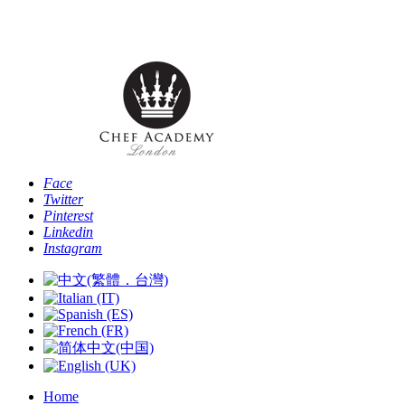
Telefono: [+44 -0- 208 087 2501] - Email:
info@chefacademyoflondon.com
Face
Twitter
Pinterest
Linkedin
Instagram
Home