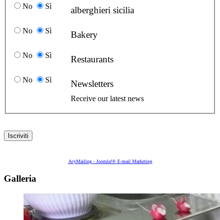
No
Sì
alberghieri sicilia
No
Sì
Bakery
No
Sì
Restaurants
No
Sì
Newsletters
Receive our latest news
AcyMailing - Joomla!® E-mail Marketing
Galleria