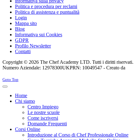
informativa sulla privacy
Politica e procedura per reclami
Politica di assistenza e puntualità
Login
Mappa sito
Blog
Informativa sui Cookies
GDPR
Profilo Newsletter
Contatti
Copyright © 2026 The Chef Academy LTD. Tutti i diritti riservati.
Numero Aziendale: 12978300
UKPRN: 10049547 - Creato da
Rabon Web Ltd
Joomla! 3 Templates
Goto Top
Home
Chi siamo
Centro Impiego
Le nostre scuole
Come iscriversi
Domande Frequenti
Corsi Online
Introduzione al Corso di Chef Professionale Online