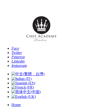
Telefono: [+44 -0- 208 087 2501] - Email:
info@chefacademyoflondon.com
Face
Twitter
Pinterest
Linkedin
Instagram
Home