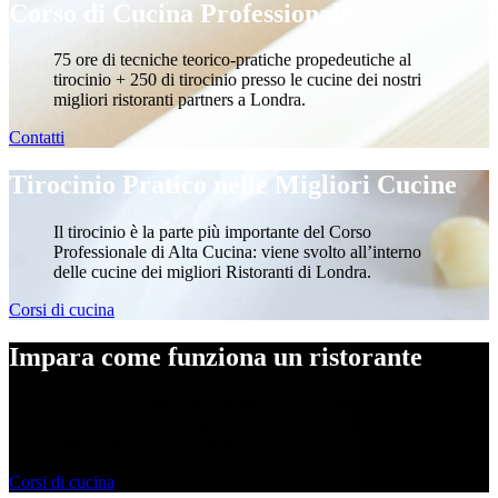
Corso di Cucina Professionale
75 ore di tecniche teorico-pratiche propedeutiche al
tirocinio + 250 di tirocinio presso le cucine dei nostri
migliori ristoranti partners a Londra.
Contatti
Tirocinio Pratico nelle Migliori Cucine
Il tirocinio è la parte più importante del Corso
Professionale di Alta Cucina: viene svolto all’interno
delle cucine dei migliori Ristoranti di Londra.
Corsi di cucina
Impara come funziona un ristorante
La Chef Academy of London ti darà la possibilità di
essere formato dai migliori chef dei ristoranti più
raffinati di tutta la Gran Bretagna.
Corsi di cucina