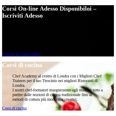
Corsi On-line Adesso Disponibiloi –
Iscriviti Adesso
Stai cercando un programma di formazione flessibile e
conveniente che possa portare a una carriera a tempo
pieno nel settore della ristorazione? I corsi online della
Chef Academy London sono la scelta perfetta per
trasformare la tua passione in qualifiche professionali.
Prenota un corso online
Corsi di cucina
Chef Academy al centro di Londra con i Migliori Chef
Trainers per il tuo Tirocinio nei migliori Ristoranti di
Londra.
I nostri chef-formatori insegneranno agli studenti tutto a
partire dalle nozioni di cucina tradizionale fino ai
metodi di cottura più moderni e creativi.
Corsi di cucina