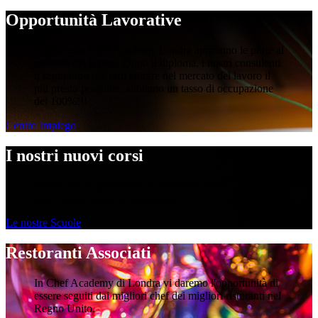
Opportunità Lavorative
I corsi della Chef Academy Londra apriranno le porte al
mercato del lavoro. Dopo il diploma, i nostri consulenti
ti seguranno per farti entrare nel mercato del lavoro il
più presto possibile, abbiamo un tasso di occupazione
del 100%!!!
Centro Impiego
I nostri nuovi corsi
Siamo lieti di presentare da settembre 2019 i nostri
nuovi corsi vegani e vegetariani.
Le nostre Scuole
Restoranti Associati
In Chef Academy di Londra vi daremo l'opportunità di
essere seguiti dai migliori chef dei migliori ristoranti nel
Regno Unito.