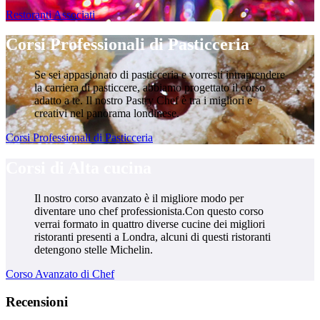
Restoranti Associati
Corsi Professionali di Pasticceria
Se sei appasionato di pasticceria e vorresti intraprendere
la carriera di pasticcere, abbiamo progettato il corso
adatto a te. Il nostro Pastry Chef è tra i migliori e
creativi nel panorama londinese.
Corsi Professionali di Pasticceria
Corsi di Alta cucina
Il nostro corso avanzato è il migliore modo per
diventare uno chef professionista.Con questo corso
verrai formato in quattro diverse cucine dei migliori
ristoranti presenti a Londra, alcuni di questi ristoranti
detengono stelle Michelin.
Corso Avanzato di Chef
Recensioni