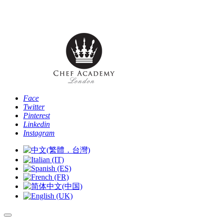
Telefono: [+44 -0- 208 087 2501] - Email:
info@chefacademyoflondon.com
Face
Twitter
Pinterest
Linkedin
Instagram