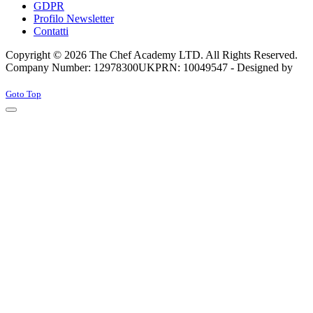
GDPR
Profilo Newsletter
Contatti
Copyright © 2026 The Chef Academy LTD. All Rights Reserved.
Company Number: 12978300
UKPRN: 10049547 - Designed by
Rabon Web Ltd
Joomla! 3 Templates
Goto Top