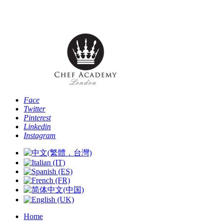
Telefono: [+44 -0- 208 087 2501] - Email:
info@chefacademyoflondon.com
Face
Twitter
Pinterest
Linkedin
Instagram
Home