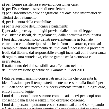
a) per fornire assistenza e servizi di customer care;
b) per l’iscrizione ai servizi di newsletter;
c) per l’inserimento delle anagrafiche nei data base informatici dei
Titolari del trattamento;
d) per la tenuta della contabilità;
e) per la gestione degli incassi e pagamenti;
f) per adempiere agli obblighi previsti dalle norme di legge
civilistiche e fiscali, dai regolamenti, dalla normativa comunitaria.
I tuoi dati personali sono trattati prevalentemente in formato
elettronico e in talune ipotesi anche in formato cartaceo, come ad
esempio quando il trattamento dei tuoi dati è necessario a prevenire
frodi, dal titolare, dal responsabile e dagli incaricati con l’osservanza
di ogni misura cautelativa, che ne garantisca la sicurezza e
riservatezza.
Il trattamento dei dati sensibili sarà effettuato nei limiti
dell’autorizzazione generale del Garante n. 5 del 2011.
I dati personali saranno conservati nella forma che consenta la
identificazione per il tempo strettamente necessario alla finalità per
cui i dati sono stati raccolti e successivamente trattati e, in ogni caso,
entro i limiti di legge.
I tuoi dati personali non saranno comunicati a terzi per scopi non
consentiti dalla legge o senza il tuo espresso consenso.
I tuoi dati personali potranno essere comunicati a terzi solo quando
ciò sia necessario per dare seguito alla conclusione del contratto,