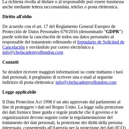
La richiesta rivolta al titolare o al responsabile può essere trasmessa
anche mediante lettera raccomandata, telefax o posta elettronica.
Diritto all'oblio
De acuerdo con el art. 17 del Reglamento General Europeo de
Protección de Datos Personales 679/2016 (denominado "
GDPR
")
puede solicitar la cancelación de todos sus datos personales al
responsable del tratamiento rellenando el
formulario de Solicitud de
Cancelación
y enviándolo por correo electrónico a
info@chefacademyoflondon.com
Contatti
Se desideri ricevere maggiori informazioni su come trattiamo i tuoi
dati personali, ti preghiamo di scrivere una e-mail al seguente
indirizzo di posta elettronica:
info@chefacademyoflondon.com
Legge applicabile
Il Data Protection Act 1998 è un atto approvato dal parlamento al
fine di proteggere i dati nel Regno Unito. La legge sulla protezione
dei dati fornisce linee guida e regole pratiche che il governo e le
organizzazioni devono seguire come la regolamentazione del
trattamento dei dati personali, la protezione dei diritti della persona
interessata, consentendo all'Agenzia per la protezione dei dati (ICO)