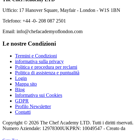
Ufficio: 17 Hanover Square, Mayfair - London - W1S 1BN
Telefono: +44 -0- 208 087 2501
Email: info@chefacademyoflondon.com
Le nostre Condizioni
Termini e Condizioni
informativa sulla privacy
Politica e procedura per reclami
Politica di assistenza e puntualità
Login
Mappa sito
Blog
Informativa sui Cookies
GDPR
Profilo Newsletter
Contatti
Copyright © 2026 The Chef Academy LTD. Tutti i diritti riservati.
Numero Aziendale: 12978300
UKPRN: 10049547 - Creato da
Rabon Web Ltd
Joomla! 3 Templates