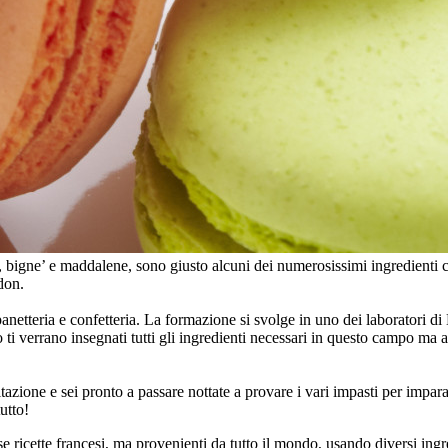
, bigne’ e maddalene, sono giusto alcuni dei numerosissimi ingredienti
don.
a , panetteria e confetteria. La formazione si svolge in uno dei laboratori 
 ti verrano insegnati tutti gli ingredienti necessari in questo campo ma a
vitazione e sei pronto a passare nottate a provare i vari impasti per impar
utto!
se ricette francesi, ma provenienti da tutto il mondo, usando diversi ing