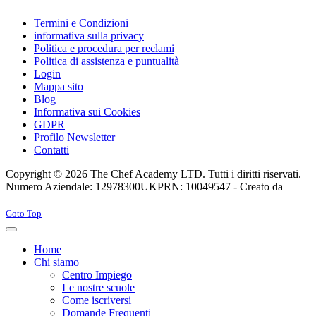
Termini e Condizioni
informativa sulla privacy
Politica e procedura per reclami
Politica di assistenza e puntualità
Login
Mappa sito
Blog
Informativa sui Cookies
GDPR
Profilo Newsletter
Contatti
Copyright © 2026 The Chef Academy LTD. Tutti i diritti riservati.
Numero Aziendale: 12978300
UKPRN: 10049547 - Creato da
Rabon Web Ltd
Joomla! 3 Templates
Goto Top
Home
Chi siamo
Centro Impiego
Le nostre scuole
Come iscriversi
Domande Frequenti