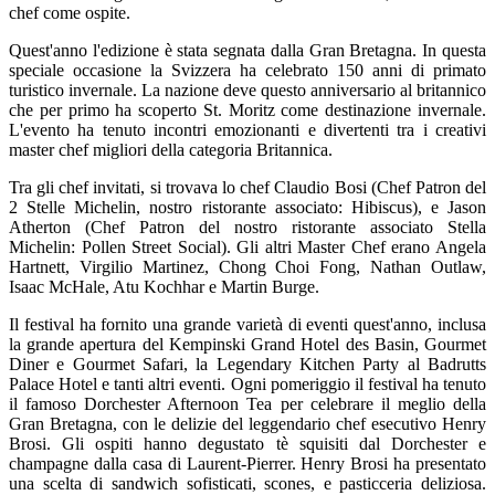
chef come ospite.
Quest'anno l'edizione è stata segnata dalla Gran Bretagna. In questa
speciale occasione la Svizzera ha celebrato 150 anni di primato
turistico invernale. La nazione deve questo anniversario al britannico
che per primo ha scoperto St. Moritz come destinazione invernale.
L'evento ha tenuto incontri emozionanti e divertenti tra i creativi
master chef migliori della categoria Britannica.
Tra gli chef invitati, si trovava lo chef Claudio Bosi (Chef Patron del
2 Stelle Michelin, nostro ristorante associato: Hibiscus), e Jason
Atherton (Chef Patron del nostro ristorante associato Stella
Michelin: Pollen Street Social). Gli altri Master Chef erano Angela
Hartnett, Virgilio Martinez, Chong Choi Fong, Nathan Outlaw,
Isaac McHale, Atu Kochhar e Martin Burge.
Il festival ha fornito una grande varietà di eventi quest'anno, inclusa
la grande apertura del Kempinski Grand Hotel des Basin, Gourmet
Diner e Gourmet Safari, la Legendary Kitchen Party al Badrutts
Palace Hotel e tanti altri eventi. Ogni pomeriggio il festival ha tenuto
il famoso Dorchester Afternoon Tea per celebrare il meglio della
Gran Bretagna, con le delizie del leggendario chef esecutivo Henry
Brosi. Gli ospiti hanno degustato tè squisiti dal Dorchester e
champagne dalla casa di Laurent-Pierrer. Henry Brosi ha presentato
una scelta di sandwich sofisticati, scones, e pasticceria deliziosa.