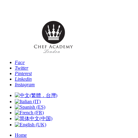
Telefono: [+44 -0- 208 087 2501] - Email:
info@chefacademyoflondon.com
Face
Twitter
Pinterest
Linkedin
Instagram
Home