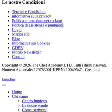
Le nostre Condizioni
Termini e Condizioni
informativa sulla privacy
Politica e procedura per reclami
Politica di assistenza e puntualità
Login
Mappa sito
Blog
Informativa sui Cookies
GDPR
Profilo Newsletter
Contatti
Copyright © 2026 The Chef Academy LTD. Tutti i diritti riservati.
Numero Aziendale: 12978300
UKPRN: 10049547 - Creato da
Rabon Web Ltd
Joomla! 3 Templates
Goto Top
Home
Chi siamo
Centro Impiego
Le nostre scuole
Come iscriversi