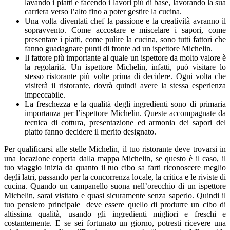
lavando i piatti e facendo i lavori più di base, lavorando la sua
carriera verso l’alto fino a poter gestire la cucina.
Una volta diventati chef la passione e la creatività avranno il
sopravvento. Come accostare e miscelare i sapori, come
presentare i piatti, come pulire la cucina, sono tutti fattori che
fanno guadagnare punti di fronte ad un ispettore Michelin.
Il fattore più importante al quale un ispettore da molto valore è
la regolarità. Un ispettore Michelin, infatti, può visitare lo
stesso ristorante più volte prima di decidere. Ogni volta che
visiterà il ristorante, dovrà quindi avere la stessa esperienza
impeccabile.
La freschezza e la qualità degli ingredienti sono di primaria
importanza per l’ispettore Michelin. Queste accompagnate da
tecnica di cottura, presentazione ed armonia dei sapori del
piatto fanno decidere il merito designato.
Per qualificarsi alle stelle Michelin, il tuo ristorante deve trovarsi in
una locazione coperta dalla mappa Michelin, se questo è il caso, il
tuo viaggio inizia da quanto il tuo cibo sa farti riconoscere meglio
degli latri, passando per la concorrenza locale, la critica e le riviste di
cucina. Quando un campanello suona nell’orecchio di un ispettore
Michelin, sarai visitato e quasi sicuramente senza saperlo. Quindi il
tuo pensiero principale deve essere quello di produrre un cibo di
altissima qualità, usando gli ingredienti migliori e freschi e
costantemente. E se sei fortunato un giorno, potresti ricevere una