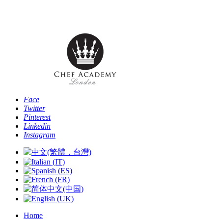
Telefono: [+44 -0- 208 087 2501] - Email:
info@chefacademyoflondon.com
Face
Twitter
Pinterest
Linkedin
Instagram
Home