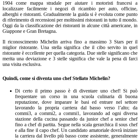
1904 come mappa stradale per aiutare i motoristi francesi a
localizzare facilmente i negozi di ricambio per auto, officine,
alberghi e ristoranti. Gradualmente la guida si è evoluta come punto
di riferimento di recensioni per moltissimi ristoranti in tutto il mondo.
Oggi da la classificazione dei ristoranti in alcune città americane, in
Giappone e Gran Bretagna.
Il riconoscimento Michelin arriva fino a massimo 3 Stars per il
miglior ristorante. Una stella significa che il cibo servito in quel
ristorante è eccellente per quella categoria. Due stelle significano che
merita una deviazione e 3 stelle significa che vale la pena di farci
una visita esclusiva.
Quindi, come si diventa uno chef Stellato Michelin?
Di certo il primo passo è di diventare uno chef! Si può
frequentare un corso in una scuola culinaria di buona
reputazione, dove imparare le basi ed entrare nel settore
lavorando la propria carriera dal basso verso l’alto; da
commi3, a commi2, a commi1, lavorando ad ogni diversa
stazione della cucina passando da junior chef a senior chef
fino a chef di partita. Segue nella scala gerarchica il sous chef
e alla fine il capo chef. Un candidato amatoriale dovrà iniziare
la carriera dal livello più basso come assistente, generalmente