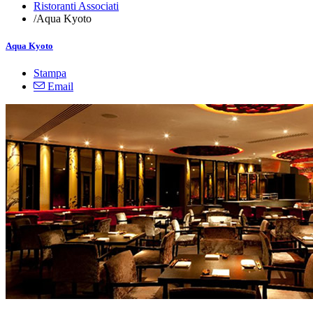
Ristoranti Associati
/
Aqua Kyoto
Aqua Kyoto
Stampa
Email