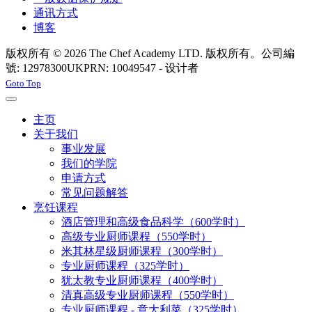
通讯方式
博客
版权所有 © 2026 The Chef Academy LTD. 版权所有。公司編
號: 12978300
UKPRN: 10049547 - 设计者
Rabon Web Ltd
Joomla! 3 Templates
Goto Top
主页
关于我们
事业发展
我们的学院
申请方式
常见问题解答
烹饪课程
酒店管理和高级食品科学（600学时）
高级专业厨师课程（550学时）
米其林星级厨师课程（300学时）
专业厨师课程（325学时）
犹太教专业厨师课程（400学时）
清真高级专业厨师课程（550学时）
专业厨师课程 - 意大利菜（325学时）