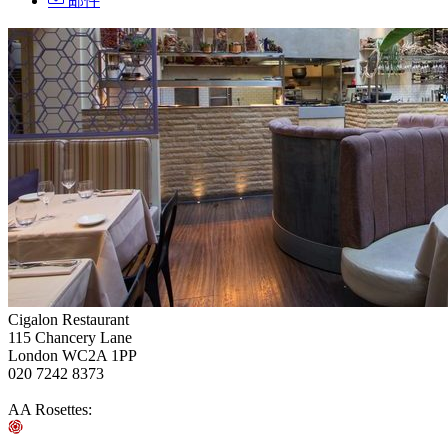
邮件
Cigalon Restaurant
115 Chancery Lane
London WC2A 1PP
020 7242 8373
AA Rosettes: