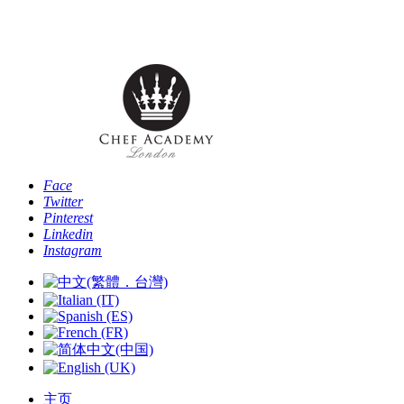
电话: [+44 -0- 208 087 2501] - 电子邮件:
info@chefacademyoflondon.com
Face
Twitter
Pinterest
Linkedin
Instagram
主页