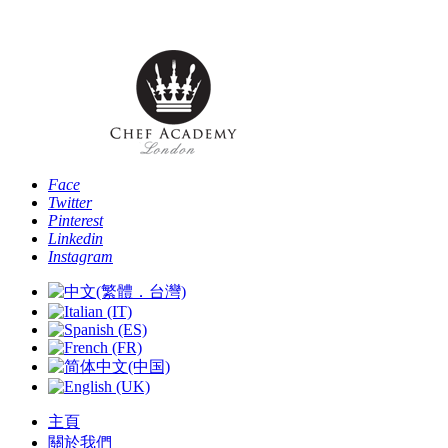
Phone: [+44 
Face
Twitter
Pinterest
Linkedin
Instagram
主頁
關於我們