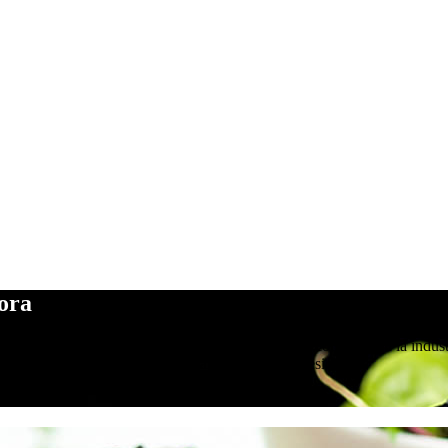
hora
le que pueda conducirlo a una carrera de tiempo completo en la indust
a para convertir su pasión en calificaciones profesionales.