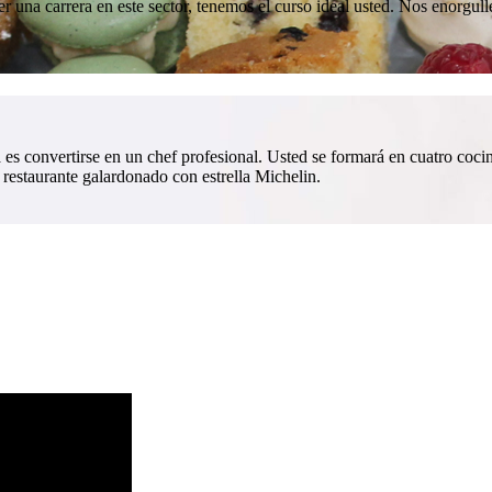
er una carrera en este sector, tenemos el curso ideal usted. Nos enorgul
 es convertirse en un chef profesional. Usted se formará en cuatro coc
 restaurante galardonado con estrella Michelin.