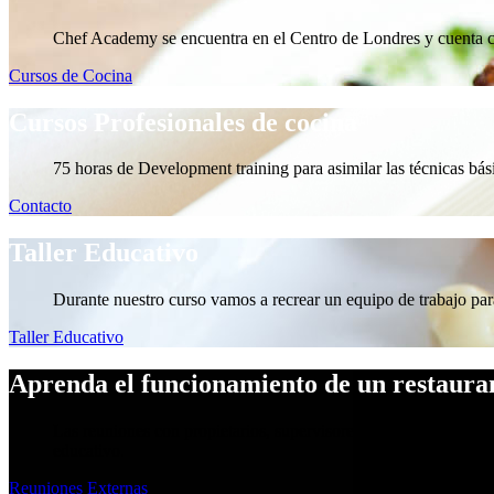
Chef Academy se encuentra en el Centro de Londres y cuenta co
Cursos de Cocina
Cursos Profesionales de cocina
75 horas de Development training para asimilar las técnicas bás
Contacto
Taller Educativo
Durante nuestro curso vamos a recrear un equipo de trabajo para 
Taller Educativo
Aprenda el funcionamiento de un restaura
Las reuniones con propietarios, supervisores, jefes de empresas 
educativo.
Reuniones Externas