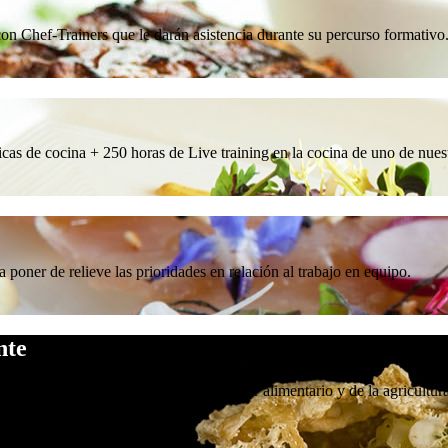
n Chef-Trainers que le darán asistencia durante su percurso formativo
icas de cocina + 250 horas de Live training en la cocina de uno de nues
poner de relieve las prioridades en relación al trabajo en equipo.
nte
y todos aquellos que trabajan en el sector alimentario y de la agricult