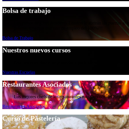
Bolsa de trabajo
Los cursos de Chef Academy London le abrirán las puertas al me
posible, tenemos una tasa de empleo del 100%!!!
Bolsa de Trabajo
Nuestros nuevos cursos
Estamos encantados de presentar a partir de septiembre de 201
Nuestras Escuelas
Restaurantes Asociados
Los mejores chefs de los restaurantes más famosos del Reino
Restaurantes Asociados
Curso de Pastelería