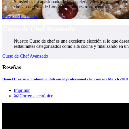
Si usted es un apasionado de la pastelería y le gustaría emprend
chefs pasteleros de Londres entre nuestros docentes.
Curso de Pastelería
Curso de Chef Avanzado
Nuestro Curso de chef es una excelente elección si lo que desea
restaurantes categorizados como alta cocina y finalizando en un
Curso de Chef Avanzado
Reseñas
Daniel Lizarazo | Colombia: Advanced professional chef course - March 2019
Imprimir
Correo electrónico