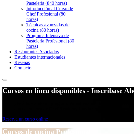
Pastelería (840 horas)
Introducción al Curso de
Chef Profesional (80
horas)
Técnicas avanzadas de
cocina (80 horas)
Programa Intensivo de
Pastelería Profesional (80
horas)
Restaurantes Asociados
Estudiantes internacionales
Reseñas
Contacto
Cursos en línea disponibles - Inscríbase A
¿Está buscando un programa de entrenamiento flexible y asequib
cursos en línea de Chef Academy London son la elección perfect
Reserva un curso online
Cursos de cocina Profesional