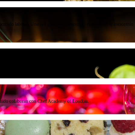
rcado laboral. Una vez graduado, nuestros orientadores le asesorarán 
9 nuestros nuevos cursos veganos y vegetarianos.
 Unido colaboran con Chef Academy of London.