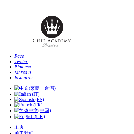
电话: [+44 -0-
Face
Twitter
Pinterest
Linkedin
Instagram
主页
关于我们