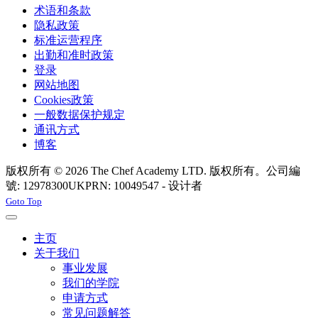
术语和条款
隐私政策
标准运营程序
出勤和准时政策
登录
网站地图
Cookies政策
一般数据保护规定
通讯方式
博客
版权所有 © 2026 The Chef Academy LTD. 版权所有。公司編
號: 12978300
UKPRN: 10049547 - 设计者
Rabon Web Ltd
Joomla! 3 Templates
Goto Top
主页
关于我们
事业发展
我们的学院
申请方式
常见问题解答