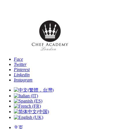
电话: [+44 -0- 208 087 2501] - 电子邮件:
info@chefacademyoflondon.com
Face
Twitter
Pinterest
Linkedin
Instagram
主页