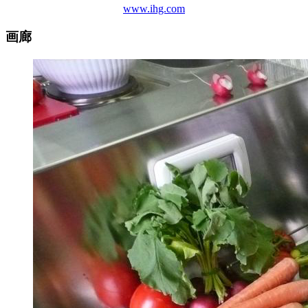
www.ihg.com
画廊