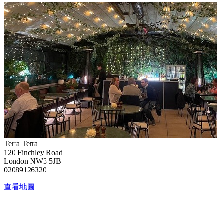
Terra Terra
120 Finchley Road
London NW3 5JB
02089126320
查看地圖