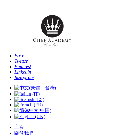
Phone: [+44 
Face
Twitter
Pinterest
Linkedin
Instagram
主頁
關於我們