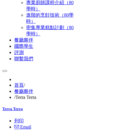
專業廚師課程介紹（80
學時）
進階的烹飪技術（80學
時）
密集專業糕點計劃（80
學時）
餐廳夥伴
國際學生
評測
聯繫我們
首頁
/
餐廳夥伴
/
Terra Terra
Terra Terra
列印
Email