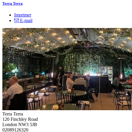
Terra Terra
Imprimer
E-mail
Terra Terra
120 Finchley Road
London NW3 5JB
02089126320