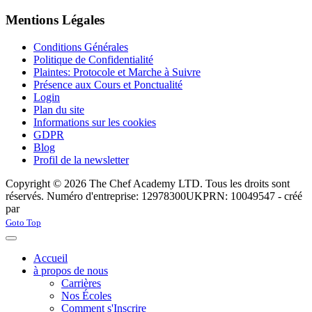
Mentions Légales
Conditions Générales
Politique de Confidentialité
Plaintes: Protocole et Marche à Suivre
Présence aux Cours et Ponctualité
Login
Plan du site
Informations sur les cookies
GDPR
Blog
Profil de la newsletter
Copyright © 2026 The Chef Academy LTD. Tous les droits sont
réservés. Numéro d'entreprise: 12978300
UKPRN: 10049547 - créé
par
Rabon Web Ltd
Joomla! 3 Templates
Goto Top
Accueil
à propos de nous
Carrières
Nos Écoles
Comment s'Inscrire