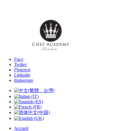
Téléphone: [+44 -0- 208 087 2501] - Email:
info@chefacademyoflondon.com
Face
Twitter
Pinterest
Linkedin
Instagram
Accueil