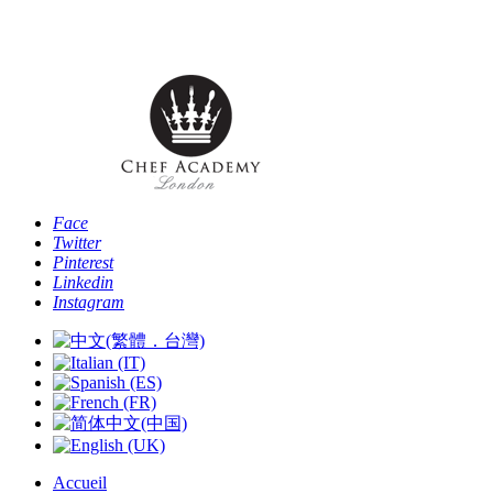
Téléphone: [+44 -0- 208 087 2501] - Email:
info@chefacademyoflondon.com
Face
Twitter
Pinterest
Linkedin
Instagram
Accueil