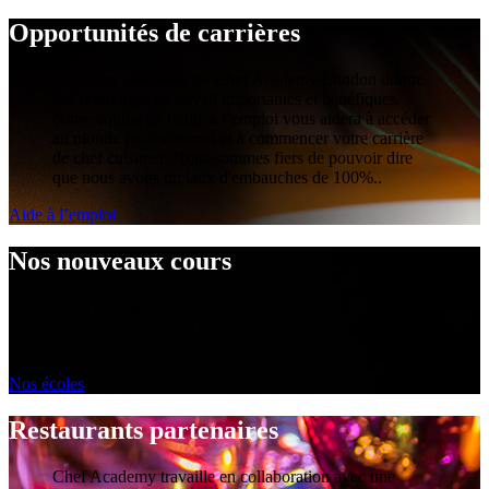
Opportunités de carrières
Participer aux cours de Chef Academy London donne
des références de travail importantes et bénéfiques.
Notre équipe de l’aide à l’emploi vous aidera à accéder
au monde professionnel et à commencer votre carrière
de chef cuisinier. Nous sommes fiers de pouvoir dire
que nous avons un taux d'embauches de 100%..
Aide à l’emploi
Nos nouveaux cours
Nous sommes ravis de vous présenter, à partir de
septembre 2019, nos nouveaux cours végétaliens et
végétaliens.
Nos écoles
Restaurants partenaires
Chef Academy travaille en collaboration avec une