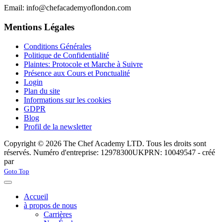
Email: info@chefacademyoflondon.com
Mentions Légales
Conditions Générales
Politique de Confidentialité
Plaintes: Protocole et Marche à Suivre
Présence aux Cours et Ponctualité
Login
Plan du site
Informations sur les cookies
GDPR
Blog
Profil de la newsletter
Copyright © 2026 The Chef Academy LTD. Tous les droits sont
réservés. Numéro d'entreprise: 12978300
UKPRN: 10049547 - créé
par
Rabon Web Ltd
Joomla! 3 Templates
Goto Top
Accueil
à propos de nous
Carrières