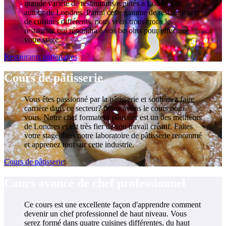
grande variété de restaurants réputés à Londres et
autour de Londres. Parmi cette gamme de restaurants et
de cuisines différents, nous vous trouverons le
restaurant qui répondra à vos besoins pour effectuer
votre stage.
Restaurants partenaires
Cours de pâtisserie
Vous êtes passionné par la pâtisserie et souhaitez faire
carrière dans ce secteur? Nous avons le cours pour
vous. Notre chef formateur pâtissier est un des meilleurs
de Londres et est très fier de son travail créatif. Faites
votre stage dans notre laboratoire de pâtisserie renommé
et apprenez tout sur cette industrie.
Cours de pâtisserie
Cours avancé de chef professionnel
Ce cours est une excellente façon d'apprendre comment
devenir un chef professionnel de haut niveau. Vous
serez formé dans quatre cuisines différentes, du haut