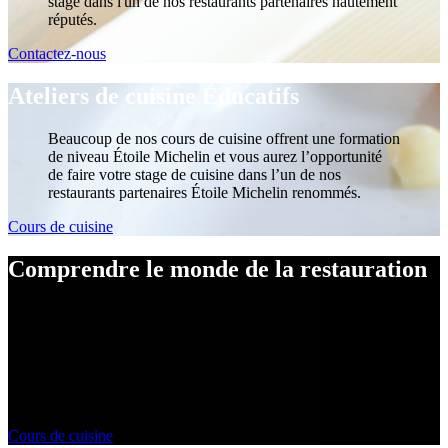
stage dans l'un de nos restaurants partenaires hautement
réputés.
Contactez-nous
Ateliers de cuisine Éducatifs
Beaucoup de nos cours de cuisine offrent une formation
de niveau Étoile Michelin et vous aurez l’opportunité
de faire votre stage de cuisine dans l’un de nos
restaurants partenaires Étoile Michelin renommés.
Cours de cuisine
Comprendre le monde de la restauration
Rencontrer les propriétaires, les superviseurs, les chefs
cuisiniers et tous ceux qui travaillent dans le secteur de
la restauration, ainsi qu’être en contact direct avec les
producteurs, les fournisseurs et les distributeurs de
l'alimentation sont des aspects essentiels dans l'industrie
de la restauration.
Cours de cuisine