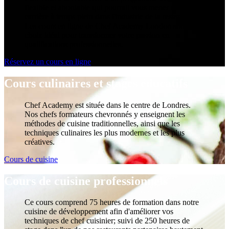
flexible et abordable qui pourrait vous mener à une
carrière à temps plein dans l'industrie de la restauration?
Les cours en ligne de Chef Academy London sont le
choix idéal pour transformer votre passion en
qualifications professionnelles.
Réservez un cours en ligne
Cours culinaires et stages éducatifs
Chef Academy est située dans le centre de Londres.
Nos chefs formateurs chevronnés y enseignent les
méthodes de cuisine traditionnelles, ainsi que les
techniques culinaires les plus modernes et les plus
créatives.
Cours de cuisine
Cours de cuisine professionnels
Ce cours comprend 75 heures de formation dans notre
cuisine de développement afin d'améliorer vos
techniques de chef cuisinier; suivi de 250 heures de