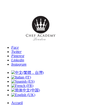
Téléphone: [+44 -0- 208 087 2501] - Email:
info@chefacademyoflondon.com
Face
Twitter
Pinterest
Linkedin
Instagram
Accueil