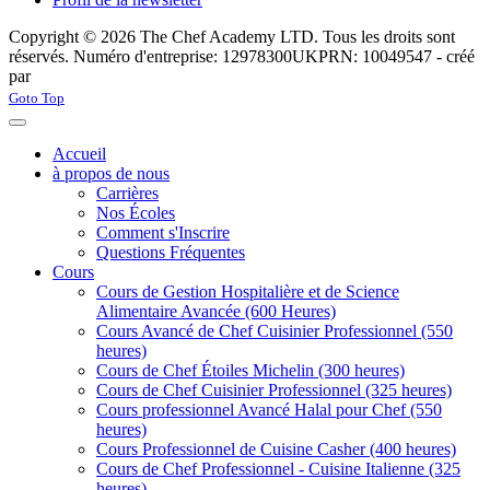
Copyright © 2026 The Chef Academy LTD. Tous les droits sont
réservés. Numéro d'entreprise: 12978300
UKPRN: 10049547 - créé
par
Rabon Web Ltd
Joomla! 3 Templates
Goto Top
Accueil
à propos de nous
Carrières
Nos Écoles
Comment s'Inscrire
Questions Fréquentes
Cours
Cours de Gestion Hospitalière et de Science
Alimentaire Avancée (600 Heures)
Cours Avancé de Chef Cuisinier Professionnel (550
heures)
Cours de Chef Étoiles Michelin (300 heures)
Cours de Chef Cuisinier Professionnel (325 heures)
Cours professionnel Avancé Halal pour Chef (550
heures)
Cours Professionnel de Cuisine Casher (400 heures)
Cours de Chef Professionnel - Cuisine Italienne (325
heures)