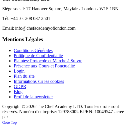
Siège social: 17 Hanover Square, Mayfair - London - W1S 1BN
Tél: +44 -0- 208 087 2501
Email: info@chefacademyoflondon.com
Mentions Légales
Conditions Générales
Politique de Confidentialité
Plaintes: Protocole et Marche à Suivre
Présence aux Cours et Ponctualité
Login
Plan du site
Informations sur les cookies
GDPR
Blog
Profil de la newsletter
Copyright © 2026 The Chef Academy LTD. Tous les droits sont
réservés. Numéro d'entreprise: 12978300
UKPRN: 10049547 - créé
par
Rabon Web Ltd
Joomla! 3 Templates
Goto Top