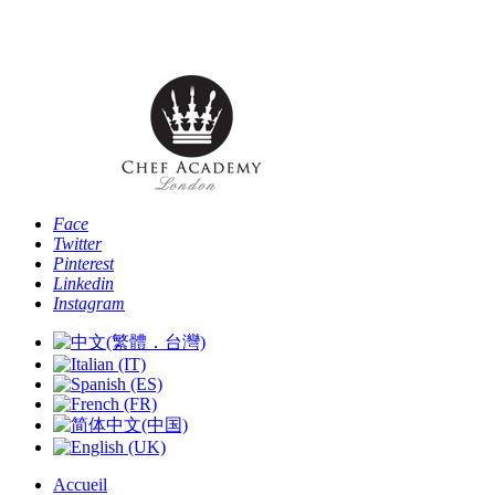
Téléphone: [+44 -0- 208 087 2501] - Email:
info@chefacademyoflondon.com
Face
Twitter
Pinterest
Linkedin
Instagram
Accueil