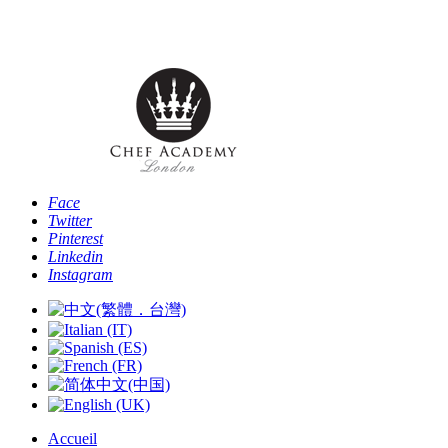
Téléphone: [+44 -0- 208 087 2501] - Email:
info@chefacademyoflondon.com
Face
Twitter
Pinterest
Linkedin
Instagram
Accueil