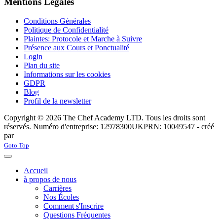
Mentions Légales
Conditions Générales
Politique de Confidentialité
Plaintes: Protocole et Marche à Suivre
Présence aux Cours et Ponctualité
Login
Plan du site
Informations sur les cookies
GDPR
Blog
Profil de la newsletter
Copyright © 2026 The Chef Academy LTD. Tous les droits sont
réservés. Numéro d'entreprise: 12978300
UKPRN: 10049547 - créé
par
Rabon Web Ltd
Joomla! 3 Templates
Goto Top
Accueil
à propos de nous
Carrières
Nos Écoles
Comment s'Inscrire
Questions Fréquentes