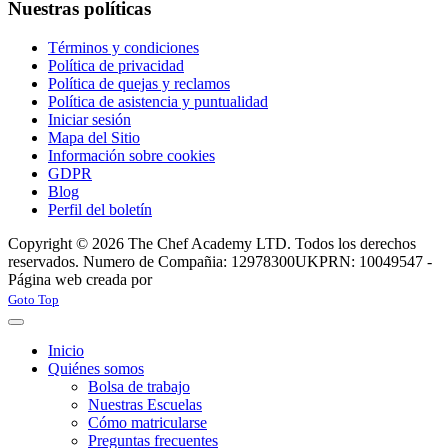
Nuestras políticas
Términos y condiciones
Política de privacidad
Política de quejas y reclamos
Política de asistencia y puntualidad
Iniciar sesión
Mapa del Sitio
Información sobre cookies
GDPR
Blog
Perfil del boletín
Copyright © 2026 The Chef Academy LTD. Todos los derechos
reservados. Numero de Compañia: 12978300
UKPRN: 10049547 -
Página web creada por
Rabon Web Ltd
Joomla! 3 Templates
Goto Top
Inicio
Quiénes somos
Bolsa de trabajo
Nuestras Escuelas
Cómo matricularse
Preguntas frecuentes