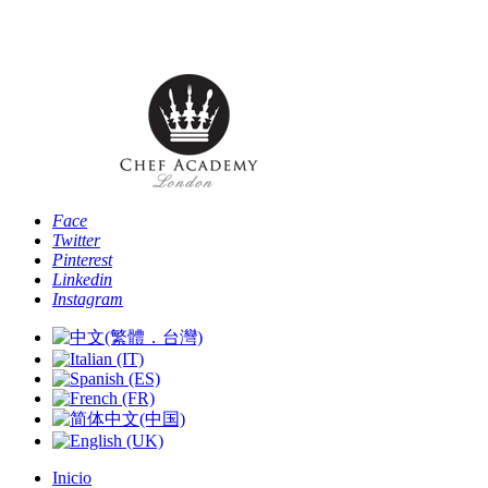
Teléfono: [+44 -0- 208 087 2501] - Email:
info@chefacademyoflondon.com
Face
Twitter
Pinterest
Linkedin
Instagram
Inicio