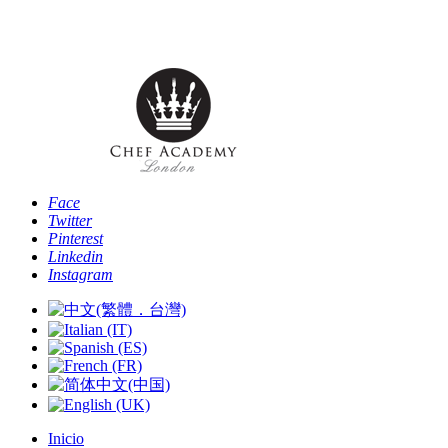
Teléfono: [+44 -0- 208 087 2501] - Email:
info@chefacademyoflondon.com
Face
Twitter
Pinterest
Linkedin
Instagram
Inicio