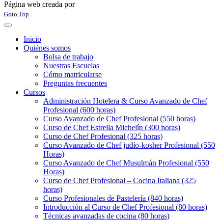
Página web creada por
Rabon Web Ltd
Joomla! 3 Templates
Goto Top
Inicio
Quiénes somos
Bolsa de trabajo
Nuestras Escuelas
Cómo matricularse
Preguntas frecuentes
Cursos
Administración Hotelera & Curso Avanzado de Chef
Profesional (600 horas)
Curso Avanzado de Chef Profesional (550 horas)
Curso de Chef Estrella Michelín (300 horas)
Curso de Chef Profesional (325 horas)
Curso Avanzado de Chef judío-kosher Profesional (550
Horas)
Curso Avanzado de Chef Musulmán Profesional (550
Horas)
Curso de Chef Profesional – Cocina Italiana (325
horas)
Curso Profesionales de Pastelería (840 horas)
Introducción al Curso de Chef Profesional (80 horas)
Técnicas avanzadas de cocina (80 horas)