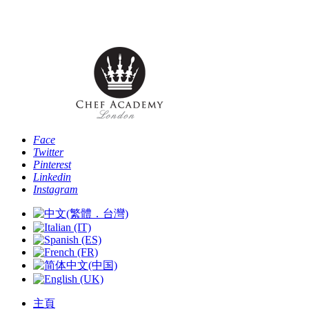
Phone: [+44 -0- 208 087 2501] - Email:
info@chefacademyoflondon.com
Face
Twitter
Pinterest
Linkedin
Instagram
主頁