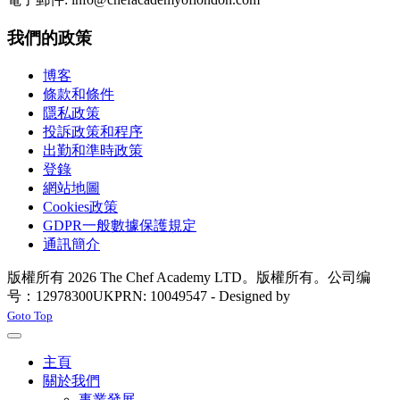
我們的政策
博客
條款和條件
隱私政策
投訴政策和程序
出勤和準時政策
登錄
網站地圖
Cookies政策
GDPR一般數據保護規定
通訊簡介
版權所有 2026 The Chef Academy LTD。版權所有。公司编
号：12978300
UKPRN: 10049547 - Designed by
Rabon Web Ltd
Joomla! 3 Templates
Goto Top
主頁
關於我們
事業發展