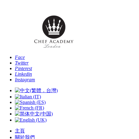
Phone: [+44 
Face
Twitter
Pinterest
Linkedin
Instagram
主頁
關於我們