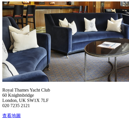
Royal Thames Yacht Club
60 Knightsbridge
London, UK SW1X 7LF
020 7235 2121
查看地圖