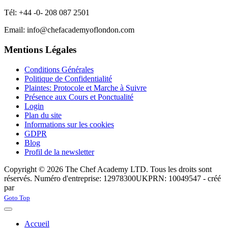
Tél: +44 -0- 208 087 2501
Email: info@chefacademyoflondon.com
Mentions Légales
Conditions Générales
Politique de Confidentialité
Plaintes: Protocole et Marche à Suivre
Présence aux Cours et Ponctualité
Login
Plan du site
Informations sur les cookies
GDPR
Blog
Profil de la newsletter
Copyright © 2026 The Chef Academy LTD. Tous les droits sont
réservés. Numéro d'entreprise: 12978300
UKPRN: 10049547 - créé
par
Rabon Web Ltd
Joomla! 3 Templates
Goto Top
Accueil