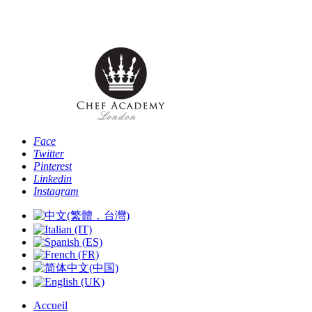
Téléphone: [+44 -0- 208 087 2501] - Email:
info@chefacademyoflondon.com
Face
Twitter
Pinterest
Linkedin
Instagram
Accueil